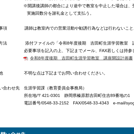
※開講後講師の都合により途中で教室を中止した場合は、
実施回数分を謝礼金として支払う。
事項 講師は教室内での営業活動や勧誘行為などは行わないこと
方法 添付ファイルの「令和8年度後期 吉田町生涯学習教室 講
必要事項を記入の上、下記までメール、FAX若しくは持参
令和8年度後期 吉田町生涯学習教室 講座開設計画書
の他 不明な点は下記までお問い合わせください。
い合わせ先 生涯学習課（教育委員会事務局）
地/〒421-0301 静岡県榛原郡吉田町住吉89番地の1
号/0548-33-2152 FAX/0548-33-4343 e-mail/syogai@tow