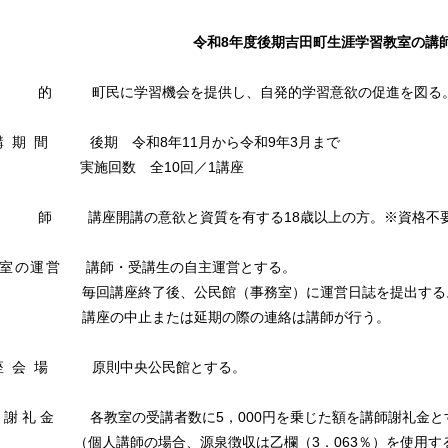
令和8年度後期吉田町生涯学習教室の
 的 町民に学習機会を提供し、自発的学習意欲の促進を図る
講期間
後期 令和8年11月から令和9年3月まで
施回数 全10回／1講座
師 講座開講の意欲と資質を有する18歳以上の方。※資格不
室の運営
講師・受講生の自主運営とする。
毎回講座終了後、公民館（事務室）に運営日誌を提出する
講座の中止または延期の際の連絡は講師が行う。
座会場
原則中央公民館とする。
師謝礼金
各教室の受講者数に5，000円を乗じた額を講師謝礼金と
（個人講師の場合、源泉徴収は乙欄（3．063％）を使用す