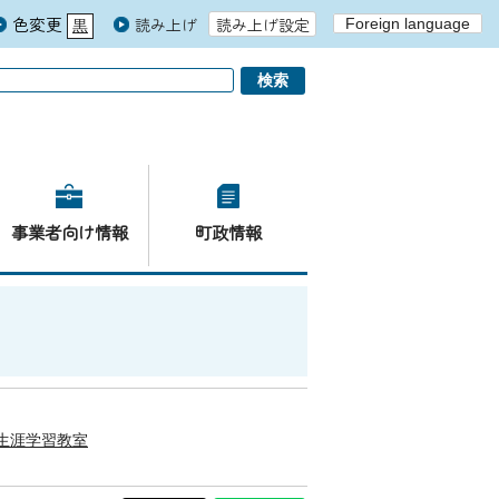
色変更
読み上げ
読み上げ設定
Foreign language
黒
青
白
事業者向け情報
町政情報
生涯学習教室