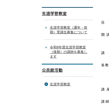
生涯学習教室
目
生涯学習教室（通年・前
期）受講生募集について
開
実
令和8年度生涯学習教室
（後期）の講師を募集し
講 
ます
各教
公民館活動
生涯学習教室
講
講