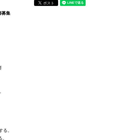
講師募集
。
要
。
する。
る。