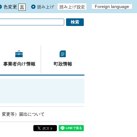
色変更
読み上げ
読み上げ設定
Foreign language
黒
青
白
事業者向け情報
町政情報
・変更等）届出について