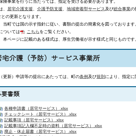
保険事業を行うに当たっては、指定を受ける必要があります。
は、
居宅介護支援
、
介護予防支援
、
地域密着型サービス
及び
総合事業
の
ごとの更新となります。
、当町では国の示す指針に従い、書類の提出の簡素化を図っております
については
こちら
をご覧ください。
、本ページに記載のある様式は、厚生労働省が示す様式と同じものです
居宅介護（予防）サービス事業所
（更新）申請等の提出にあたっては、町の
条例
及び
規則
により、指定に
必要書類
各種申請書（居宅サービス）.xlsx
チェックシート（居宅サービス）.xlsx
記載事項（居宅サービス）.xlsx
記載事項記入欄不足時の資料（居宅サービス）.xlsx
廃止・休止届書（居宅サービス）.xlsx