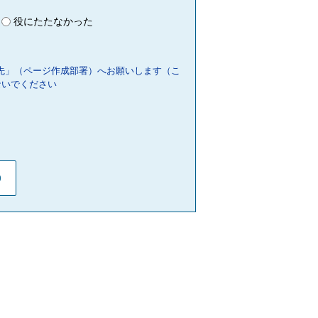
役にたたなかった
先」（ページ作成部署）へお願いします（こ
ないでください