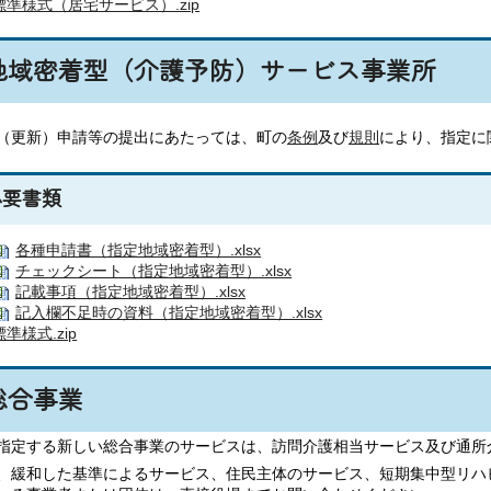
標準様式（居宅サービス）.zip
地域密着型（介護予防）サービス事業所
（更新）申請等の提出にあたっては、町の
条例
及び
規則
により、指定に
必要書類
各種申請書（指定地域密着型）.xlsx
チェックシート（指定地域密着型）.xlsx
記載事項（指定地域密着型）.xlsx
記入欄不足時の資料（指定地域密着型）.xlsx
標準様式.zip
総合事業
指定する新しい総合事業のサービスは、訪問介護相当サービス及び通所
、緩和した基準によるサービス、住民主体のサービス、短期集中型リハ