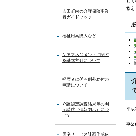
して
指定
吉田町内の介護保険事業
者ガイドブック
福祉用具購入など
ケアマネジメントに関す
る基本方針について
軽度者に係る例外給付の
申請について
介護認定調査結果等の開
平成
示請求（情報開示）につ
いて
区
事業
分
区
区
分
居宅サービス計画作成依
分