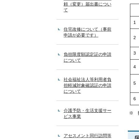
頼（変更）届出書につい
1
て
1
1
1
住宅改修について（事前
申請が必要です）
2
3
負担限度額認定証の申請
について
4
社会福祉法人等利用者負
5
担軽減対象確認証の申請
について
6
介護予防・生活支援サー
※ 
ビス事業
アセスメント同行訪問等