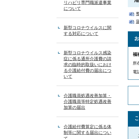
リハビリ専門職派遣事業
について
2
新型コロナウイルスに関
2
2
する対応について
新型コロナウイルス感染
福
症に係る通所介護費の請
所
求の臨時的取扱いにおけ
る介護給付費の届出につ
電話
いて
介護職員処遇改善加算・
介護職員等特定処遇改善
加算の届出
介護給付費算定に係る体
制等に関する届出につい
て