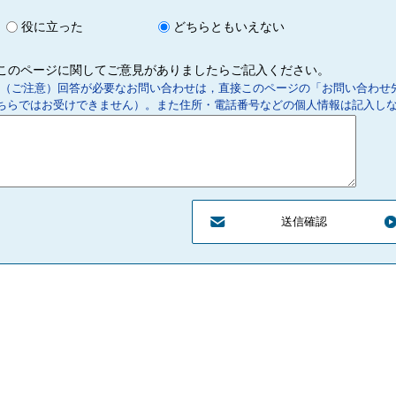
の区
所在
域に
域に
役に立った
どちらともいえない
する
所在
所在
事業
する
する
このページに関してご意見がありましたらご記入ください。
者
事業
事業
（ご注意）回答が必要なお問い合わせは，直接このページの「お問い合わせ
者
者
ちらではお受けできません）。また住所・電話番号などの個人情報は記入し
全て
指定都
の事
全て
市の
指定都
全て
指定都
業所
の事
長
市の
の事
市の
等が
業所
長
業所
長
1の
等が
等が
指定
1の
1の
都市
指定
指定
1
内に
都市
都市
1
所在
内に
1
内に
する
所在
所在
事業
する
する
者
事業
事業
者
者
地域
事業所