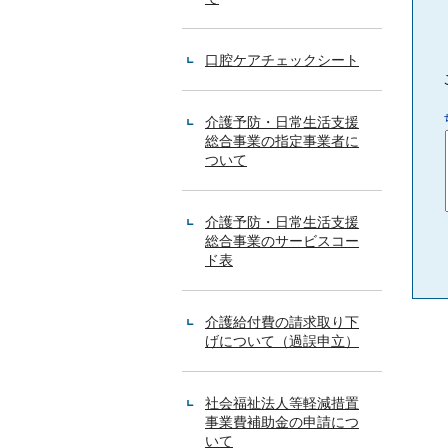
口腔ケアチェックシート
介護予防・日常生活支援
総合事業の指定事業者に
3
ついて
3
3
介護予防・日常生活支援
総合事業のサービスコー
ド表
介護給付費の請求取り下
げについて（過誤申立）
社会福祉法人等軽減措置
事業費補助金の申請につ
4
いて