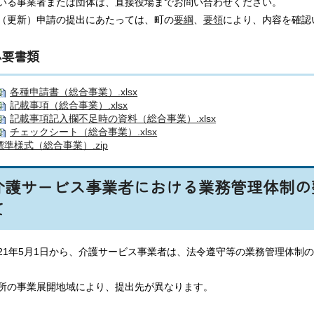
いる事業者または団体は、直接役場までお問い合わせください。
（更新）申請の提出にあたっては、町の
要綱
、
要領
により、内容を確認
必要書類
各種申請書（総合事業）.xlsx
記載事項（総合事業）.xlsx
記載事項記入欄不足時の資料（総合事業）.xlsx
チェックシート（総合事業）.xlsx
標準様式（総合事業）.zip
介護サービス事業者における業務管理体制の
て
21年5月1日から、介護サービス事業者は、法令遵守等の業務管理体制
届出
所の事業展開地域により、提出先が異なります。
先
届出
届出
先
先