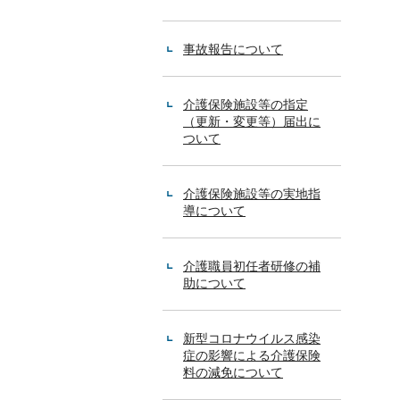
4
4
事故報告について
介護保険施設等の指定
（更新・変更等）届出に
ついて
介護保険施設等の実地指
導について
介護職員初任者研修の補
助について
新型コロナウイルス感染
症の影響による介護保険
料の減免について