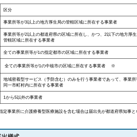
事業
区分
所等
事業
事業
が2
所等
事業所等が3以上の地方厚生局の管轄区域に所在する事業者
所等
以上
が2
が2
の都
以上
事業所等が2以上の都道府県の区域に所在し、かつ、2以下の地方厚生
以上
管轄区域に所在する事業者
道府
の都
の都
県に
道府
道府
全ての事業所等が1の指定都市の区域に所在する事業者
所在
県に
県に
し、
所在
所在
厚生労
全ての事業所等が1の中核市の区域に所在する事業者 ※
か
し、
し、
働大臣
厚生労
厚生労
つ、
か
か
（本
働大臣
地域密着型サービス（予防含む）のみを行う事業者であって、事業所
働大臣
3以
つ、
つ、
省）
（本
同一市町村内に所在する事業者
（本
上の
3以
3以
省）
省）
地方
上の
上の
1から5以外の事業者
厚生
地方
地方
局の
厚生
厚生
指定事業所に介護療養型医療施設を含む場合は届出先が都道府県知事と
区域
局の
局の
に所
区域
区域
在す
に所
に所
届出様式
る事
在す