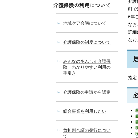
介護
介護保険の利用について
町で
6年
地域ケア会議について
なお
詳細
なお
介護保険の制度について
みんなのあんしん介護保
険 わかりやすい利用の
手引き
指定
介護保険の申請から認定
総合事業を利用したい
負担割合証の発行につい
て