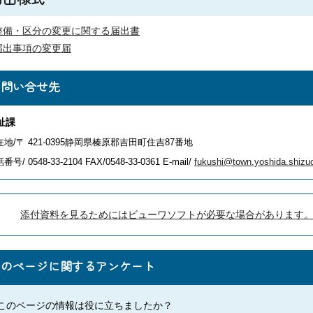
在す
業者
る事
る事
業者
整備・区分の変更に関する届出書
業者
届出事項の変更届
事業
事業者
所等
事業
の主た
事業者
事業
事業者
が2
所等
る事務
の主た
お問い合せ先
所等
の主た
以上
が2
所が所
る事務
が2
る事務
の都
以上
在する
所が所
以上
所が所
祉課
道府
の都
都道府
在する
の都
在する
県に
道府
県知事
都道府
在地/〒 421-0395静岡県榛原郡吉田町住吉87番地
道府
都道府
所在
県に
県知事
番号/ 0548-33-2104
FAX/0548-33-0361 E-mail/
fukushi@town.yoshida.shizuo
県に
県知事
し、
所在
所在
か
し、
し、
つ、
か
か
添付資料を見るためにはビューワソフトが必要な場合があります
1又
つ、
つ、
は2
1又
1又
の地
は2
は2
このページに関するアンケート
方厚
の地
の地
生局
方厚
方厚
の区
生局
生局
このページの情報は役に立ちましたか？
域に
の区